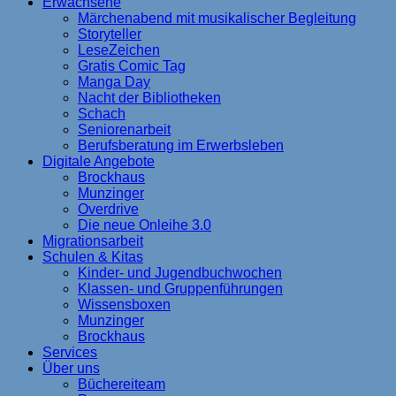
Erwachsene
Märchenabend mit musikalischer Begleitung
Storyteller
LeseZeichen
Gratis Comic Tag
Manga Day
Nacht der Bibliotheken
Schach
Seniorenarbeit
Berufsberatung im Erwerbsleben
Digitale Angebote
Brockhaus
Munzinger
Overdrive
Die neue Onleihe 3.0
Migrationsarbeit
Schulen & Kitas
Kinder- und Jugendbuchwochen
Klassen- und Gruppenführungen
Wissensboxen
Munzinger
Brockhaus
Services
Über uns
Büchereiteam