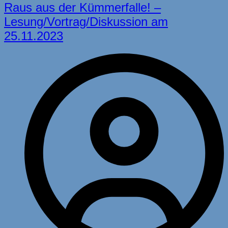
Raus aus der Kümmerfalle! –
Lesung/Vortrag/Diskussion am
25.11.2023