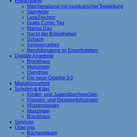
Erwachsene
Märchenabend mit musikalischer Begleitung
Storyteller
LeseZeichen
Gratis Comic Tag
Manga Day
Nacht der Bibliotheken
Schach
Seniorenarbeit
Berufsberatung im Erwerbsleben
Digitale Angebote
Brockhaus
Munzinger
Overdrive
Die neue Onleihe 3.0
Migrationsarbeit
Schulen & Kitas
Kinder- und Jugendbuchwochen
Klassen- und Gruppenführungen
Wissensboxen
Munzinger
Brockhaus
Services
Über uns
Büchereiteam