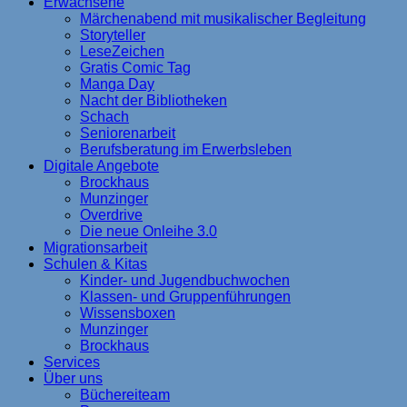
Erwachsene
Märchenabend mit musikalischer Begleitung
Storyteller
LeseZeichen
Gratis Comic Tag
Manga Day
Nacht der Bibliotheken
Schach
Seniorenarbeit
Berufsberatung im Erwerbsleben
Digitale Angebote
Brockhaus
Munzinger
Overdrive
Die neue Onleihe 3.0
Migrationsarbeit
Schulen & Kitas
Kinder- und Jugendbuchwochen
Klassen- und Gruppenführungen
Wissensboxen
Munzinger
Brockhaus
Services
Über uns
Büchereiteam