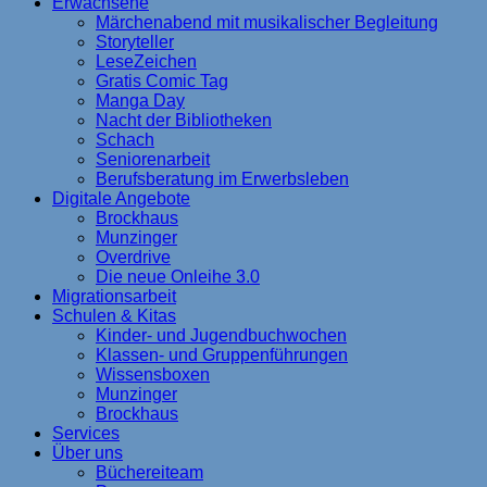
Erwachsene
Märchenabend mit musikalischer Begleitung
Storyteller
LeseZeichen
Gratis Comic Tag
Manga Day
Nacht der Bibliotheken
Schach
Seniorenarbeit
Berufsberatung im Erwerbsleben
Digitale Angebote
Brockhaus
Munzinger
Overdrive
Die neue Onleihe 3.0
Migrationsarbeit
Schulen & Kitas
Kinder- und Jugendbuchwochen
Klassen- und Gruppenführungen
Wissensboxen
Munzinger
Brockhaus
Services
Über uns
Büchereiteam