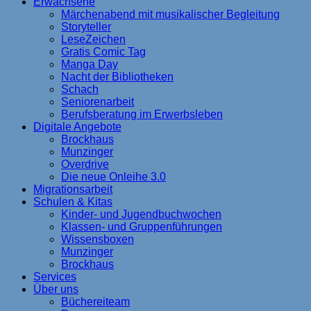
Erwachsene
Märchenabend mit musikalischer Begleitung
Storyteller
LeseZeichen
Gratis Comic Tag
Manga Day
Nacht der Bibliotheken
Schach
Seniorenarbeit
Berufsberatung im Erwerbsleben
Digitale Angebote
Brockhaus
Munzinger
Overdrive
Die neue Onleihe 3.0
Migrationsarbeit
Schulen & Kitas
Kinder- und Jugendbuchwochen
Klassen- und Gruppenführungen
Wissensboxen
Munzinger
Brockhaus
Services
Über uns
Büchereiteam