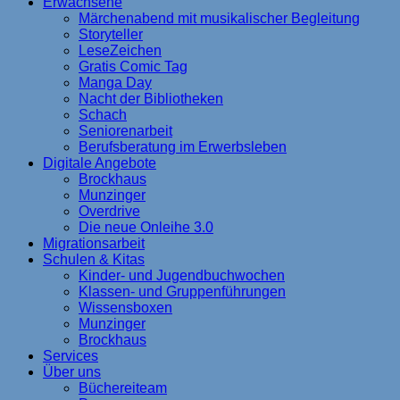
Erwachsene
Märchenabend mit musikalischer Begleitung
Storyteller
LeseZeichen
Gratis Comic Tag
Manga Day
Nacht der Bibliotheken
Schach
Seniorenarbeit
Berufsberatung im Erwerbsleben
Digitale Angebote
Brockhaus
Munzinger
Overdrive
Die neue Onleihe 3.0
Migrationsarbeit
Schulen & Kitas
Kinder- und Jugendbuchwochen
Klassen- und Gruppenführungen
Wissensboxen
Munzinger
Brockhaus
Services
Über uns
Büchereiteam