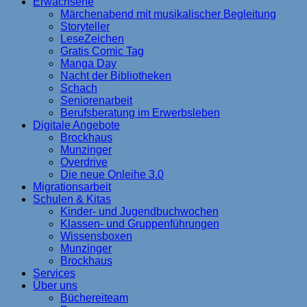
Erwachsene
Märchenabend mit musikalischer Begleitung
Storyteller
LeseZeichen
Gratis Comic Tag
Manga Day
Nacht der Bibliotheken
Schach
Seniorenarbeit
Berufsberatung im Erwerbsleben
Digitale Angebote
Brockhaus
Munzinger
Overdrive
Die neue Onleihe 3.0
Migrationsarbeit
Schulen & Kitas
Kinder- und Jugendbuchwochen
Klassen- und Gruppenführungen
Wissensboxen
Munzinger
Brockhaus
Services
Über uns
Büchereiteam