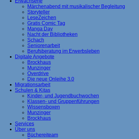
Erwachsene
Märchenabend mit musikalischer Begleitung
Storyteller
LeseZeichen
Gratis Comic Tag
Manga Day
Nacht der Bibliotheken
Schach
Seniorenarbeit
Berufsberatung im Erwerbsleben
Digitale Angebote
Brockhaus
Munzinger
Overdrive
Die neue Onleihe 3.0
Migrationsarbeit
Schulen & Kitas
Kinder- und Jugendbuchwochen
Klassen- und Gruppenführungen
Wissensboxen
Munzinger
Brockhaus
Services
Über uns
Büchereiteam