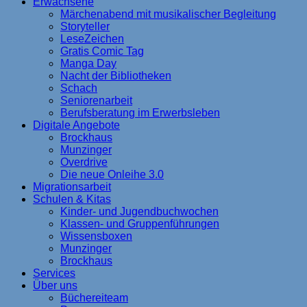
Erwachsene
Märchenabend mit musikalischer Begleitung
Storyteller
LeseZeichen
Gratis Comic Tag
Manga Day
Nacht der Bibliotheken
Schach
Seniorenarbeit
Berufsberatung im Erwerbsleben
Digitale Angebote
Brockhaus
Munzinger
Overdrive
Die neue Onleihe 3.0
Migrationsarbeit
Schulen & Kitas
Kinder- und Jugendbuchwochen
Klassen- und Gruppenführungen
Wissensboxen
Munzinger
Brockhaus
Services
Über uns
Büchereiteam