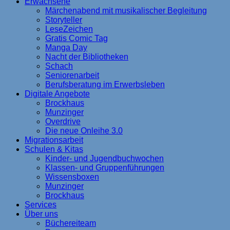
Erwachsene
Märchenabend mit musikalischer Begleitung
Storyteller
LeseZeichen
Gratis Comic Tag
Manga Day
Nacht der Bibliotheken
Schach
Seniorenarbeit
Berufsberatung im Erwerbsleben
Digitale Angebote
Brockhaus
Munzinger
Overdrive
Die neue Onleihe 3.0
Migrationsarbeit
Schulen & Kitas
Kinder- und Jugendbuchwochen
Klassen- und Gruppenführungen
Wissensboxen
Munzinger
Brockhaus
Services
Über uns
Büchereiteam