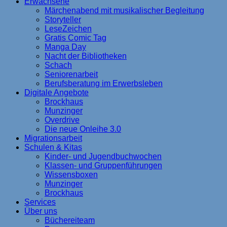
Erwachsene
Märchenabend mit musikalischer Begleitung
Storyteller
LeseZeichen
Gratis Comic Tag
Manga Day
Nacht der Bibliotheken
Schach
Seniorenarbeit
Berufsberatung im Erwerbsleben
Digitale Angebote
Brockhaus
Munzinger
Overdrive
Die neue Onleihe 3.0
Migrationsarbeit
Schulen & Kitas
Kinder- und Jugendbuchwochen
Klassen- und Gruppenführungen
Wissensboxen
Munzinger
Brockhaus
Services
Über uns
Büchereiteam