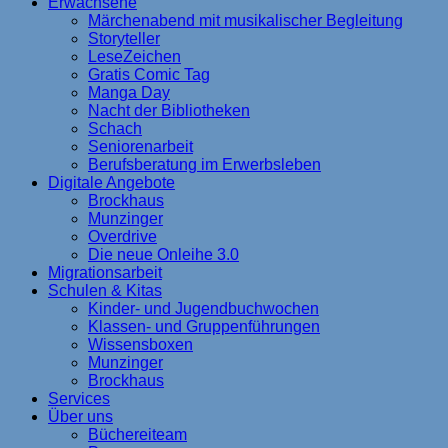
Erwachsene
Märchenabend mit musikalischer Begleitung
Storyteller
LeseZeichen
Gratis Comic Tag
Manga Day
Nacht der Bibliotheken
Schach
Seniorenarbeit
Berufsberatung im Erwerbsleben
Digitale Angebote
Brockhaus
Munzinger
Overdrive
Die neue Onleihe 3.0
Migrationsarbeit
Schulen & Kitas
Kinder- und Jugendbuchwochen
Klassen- und Gruppenführungen
Wissensboxen
Munzinger
Brockhaus
Services
Über uns
Büchereiteam